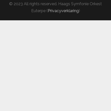
© 2023 All rights reserved. Haags Symfonie Orkest
Euterpe (
Privacyverklaring
)